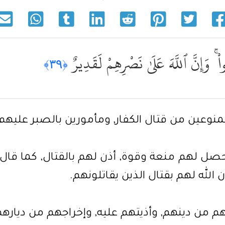
واْ ۚ وَإِنَّ ٱللَّهَ عَلَىٰ نَصْرِهِمْ لَقَدِيرٌ
﴿٣٩﴾
نوعين من قتال الكفار, ومأمورين بالصبر عليهم,
ل لهم منعة وقوة, أذن لهم بالقتال, كما قال تعالى " أُ
 الله لهم بقتال الذين يقاتلونهم.
هم من دينهم, وأذيتهم عليه, وإخراجهم من ديارهم