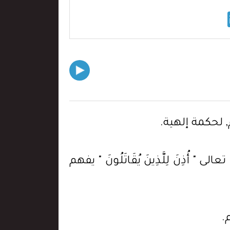
 لحكمة إلهية.
ذِنَ لِلَّذِينَ يُقَاتَلُونَ " يفهم
.