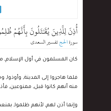
أُذِنَ لِلَّذِينَ يُقَٰتَلُونَ بِأَنَّهُمْ ظُلِمُ
سورة
الحج
تفسير السعدي
كان المسلمون في أول الإسلام, مم
فلما هاجروا إلى المدينة, وأوذوا, وحص
منه أنهم كانوا قبل, ممنوعين, فأذن
وإنما أذن لهم, لأنهم ظلموا, بمنع